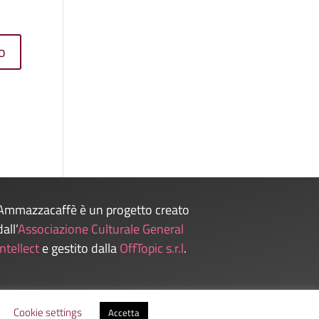
Ammazzacaffè è un progetto creato
dall’
Associazione Culturale General
Intellect
e gestito dalla
OffTopic s.r.l
.
Admin
Cookie settings
Accetta