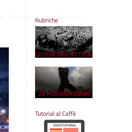
re
Creazioni
Visioni
Redazione
Rubriche
Tutorial al Caffè