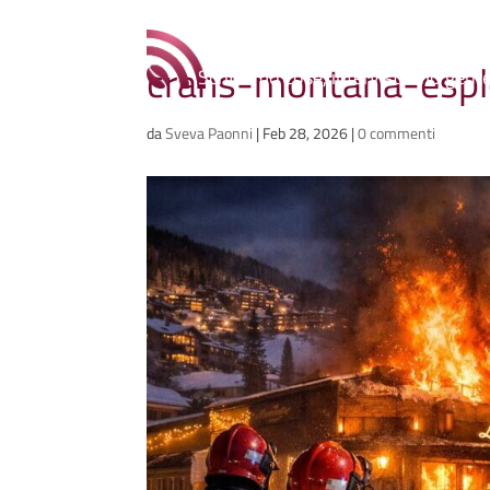
Ammazzacaffè
crans-montana-esp
Scriviamo cose, intervistiamo gent
da
Sveva Paonni
|
Feb 28, 2026
|
0 commenti