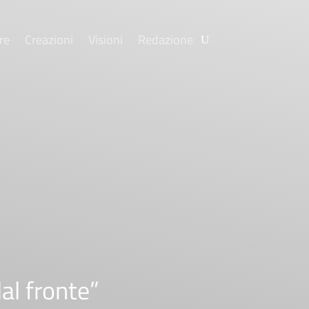
re
Creazioni
Visioni
Redazione
dal fronte”