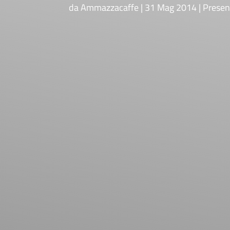
da
Ammazzacaffe
31 Mag 2014
Presen