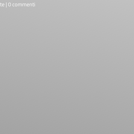
te
0 commenti