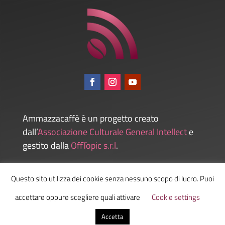
Ammazzacaffè è un progetto creato
dall’
Associazione Culturale General Intellect
e
gestito dalla
OffTopic s.r.l
.
Questo sito utilizza dei cookie senza nessuno scopo di lucro. Puoi
Admin
accettare oppure scegliere quali attivare
Cookie settings
Accetta