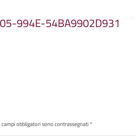
Presente
Cultu
405-994E-54BA9902D931
e
I campi obbligatori sono contrassegnati
*