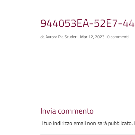
Ammazzacaffè
944053EA-52E7-4
Scriviamo cose, intervistiamo gent
da
Aurora Pia Scuderi
|
Mar 12, 2023
|
0 commenti
Invia commento
Il tuo indirizzo email non sarà pubblicato.