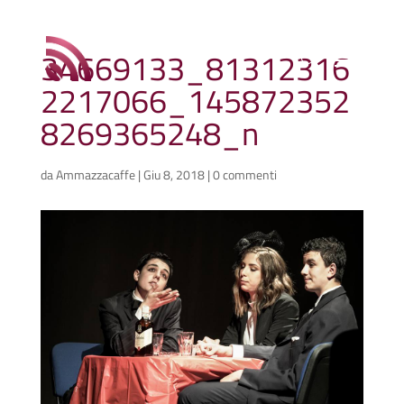
34669133_81312316
2217066_145872352
8269365248_n
da
Ammazzacaffe
|
Giu 8, 2018
|
0 commenti