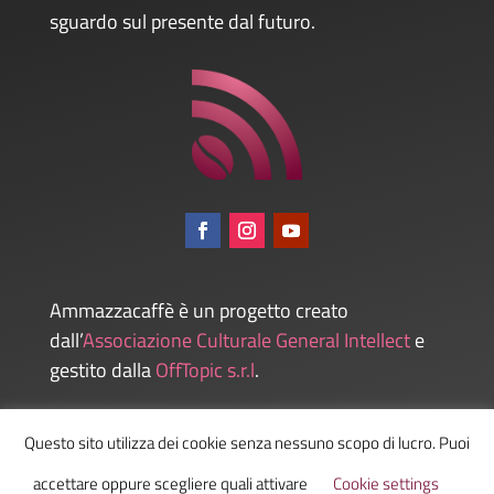
sguardo sul presente dal futuro.
Ammazzacaffè è un progetto creato
dall’
Associazione Culturale General Intellect
e
gestito dalla
OffTopic s.r.l
.
Questo sito utilizza dei cookie senza nessuno scopo di lucro. Puoi
Admin
accettare oppure scegliere quali attivare
Cookie settings