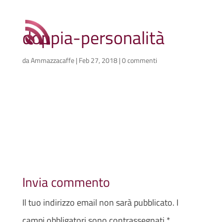
doppia-personalità
da
Ammazzacaffe
|
Feb 27, 2018
|
0 commenti
Invia commento
Il tuo indirizzo email non sarà pubblicato.
I
campi obbligatori sono contrassegnati
*