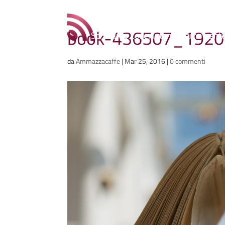
Ammazzacaffè
book-436507_1920
Scriviamo cose, intervistiamo gent
da
Ammazzacaffe
|
Mar 25, 2016
|
0 commenti