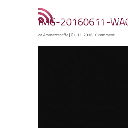
Ammazzacaffè
IMG-20160611-WA
Scriviamo cose, intervistiamo gent
da
Ammazzacaffe
|
Giu 11, 2016
|
0 commenti