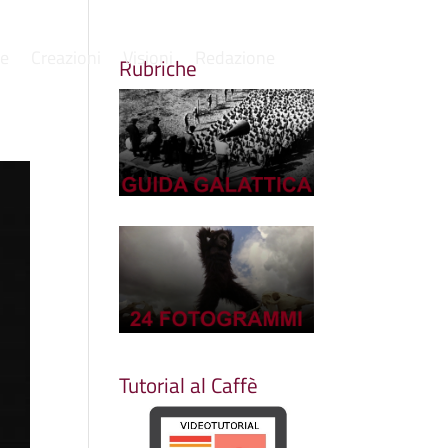
re
Creazioni
Visioni
Redazione
Rubriche
Tutorial al Caffè