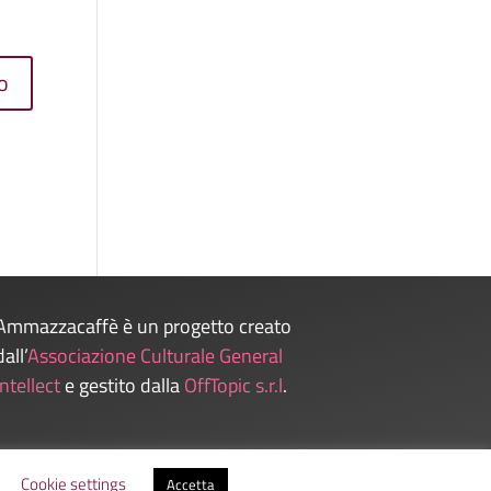
Ammazzacaffè è un progetto creato
dall’
Associazione Culturale General
Intellect
e gestito dalla
OffTopic s.r.l
.
Admin
Cookie settings
Accetta