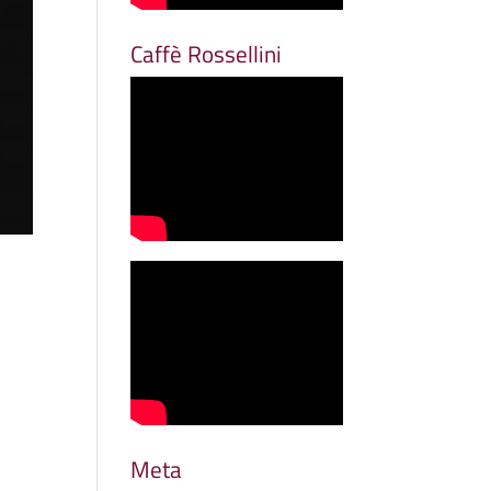
Caffè Rossellini
Meta