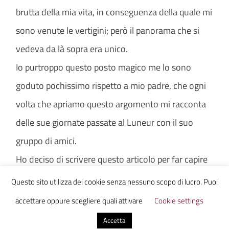
brutta della mia vita, in conseguenza della quale mi
sono venute le vertigini; però il panorama che si
vedeva da là sopra era unico.
Io purtroppo questo posto magico me lo sono
goduto pochissimo rispetto a mio padre, che ogni
volta che apriamo questo argomento mi racconta
delle sue giornate passate al Luneur con il suo
gruppo di amici.
Ho deciso di scrivere questo articolo per far capire
quanto è stato importante per me quel posto e
Questo sito utilizza dei cookie senza nessuno scopo di lucro. Puoi
quanto vorrei che lo riaprissero, ma soprattutto
accettare oppure scegliere quali attivare
Cookie settings
quanto vorrei godermi quelle giostre, che tanto
Accetta