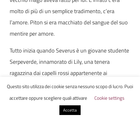
molto di più di un semplice tradimento, c’era
l’amore. Piton si era macchiato del sangue del suo
mentire per amore.
Tutto inizia quando Severus è un giovane studente
Serpeverde, innamorato di Lily, una tenera
ragazzina dai capelli rossi appartenente ai
Grifondoro. Prima di entrare a far parte di
Questo sito utilizza dei cookie senza nessuno scopo di lucro. Puoi
Hogwarts i due sono inseparabili, ma per via delle
accettare oppure scegliere quali attivare
Cookie settings
diverse casate di appartenenza dei due e per il
Accetta
fatto che Lily si innamora di James, un Grifondoro,
i due iniziano a parlarsi sempre meno, fino a