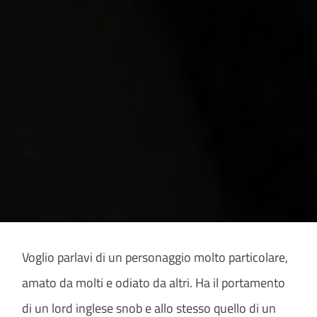
Voglio parlavi di un personaggio molto particolare,
amato da molti e odiato da altri. Ha il portamento
di un lord inglese snob e allo stesso quello di un