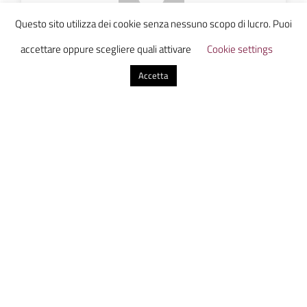
Questo sito utilizza dei cookie senza nessuno scopo di lucro. Puoi
Riccardo Mariani
accettare oppure scegliere quali attivare
Cookie settings
Accetta
0 commenti
Invia un commento
Il tuo indirizzo email non sarà pubblicato.
I campi
obbligatori sono contrassegnati
*