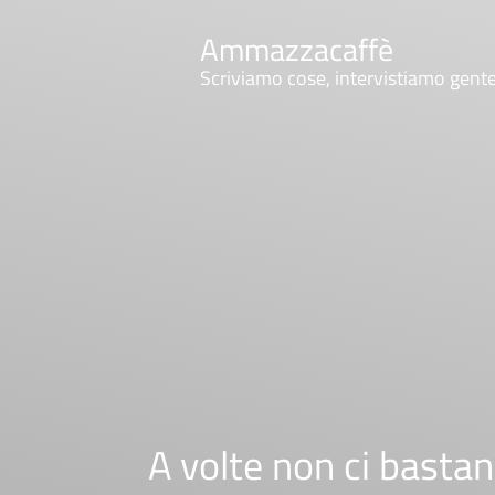
Ammazzacaffè
Scriviamo cose, intervistiamo gent
A volte non ci bastan