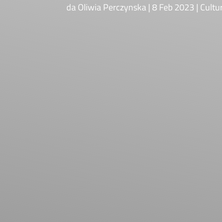
da
Oliwia Perczynska
8 Feb 2023
Cultu