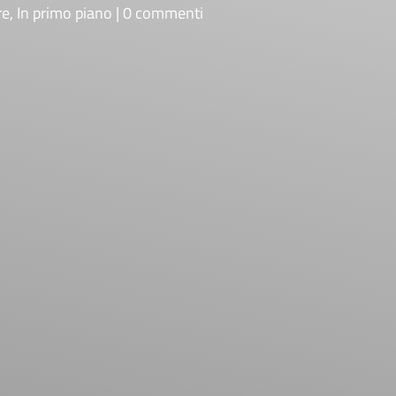
re
,
In primo piano
0 commenti