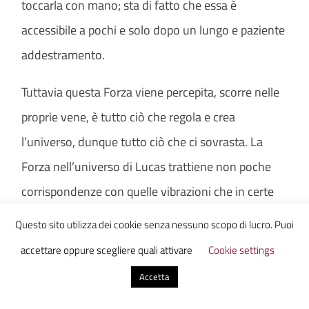
toccarla con mano; sta di fatto che essa è
accessibile a pochi e solo dopo un lungo e paziente
addestramento.
Tuttavia questa Forza viene percepita, scorre nelle
proprie vene, è tutto ciò che regola e crea
l’universo, dunque tutto ciò che ci sovrasta. La
Forza nell’universo di Lucas trattiene non poche
corrispondenze con quelle vibrazioni che in certe
pratiche spirituali si impara a sentire… e non
Questo sito utilizza dei cookie senza nessuno scopo di lucro. Puoi
comprendere! Può tranquillamente essere un altro
accettare oppure scegliere quali attivare
Cookie settings
compromesso linguistico per riconoscere ciò che
Accetta
nelle scienze filosofiche viene definito Antimateria