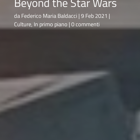
Beyond the Star Wars
da
Federico Maria Baldacci
9 Feb 2021
Culture
,
In primo piano
0 commenti