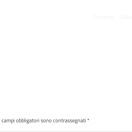
Presente
Cultu
e
I campi obbligatori sono contrassegnati
*