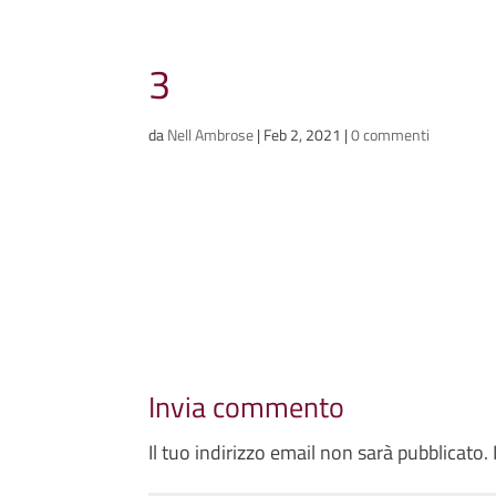
Ammazzacaffè
3
Scriviamo cose, intervistiamo gent
da
Nell Ambrose
|
Feb 2, 2021
|
0 commenti
Invia commento
Il tuo indirizzo email non sarà pubblicato.