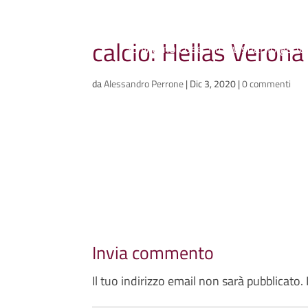
Ammazzacaffè
calcio: Hellas Veron
Scriviamo cose, intervistiamo gent
da
Alessandro Perrone
|
Dic 3, 2020
|
0 commenti
Invia commento
Il tuo indirizzo email non sarà pubblicato.