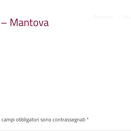
Presente
Cultu
a – Mantova
e
I campi obbligatori sono contrassegnati
*