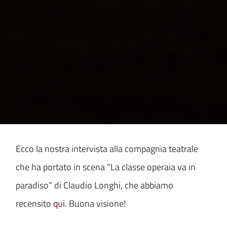
Ecco la nostra intervista alla compagnia teatrale
che ha portato in scena “La classe operaia va in
paradiso” di Claudio Longhi, che abbiamo
recensito
qui
. Buona visione!