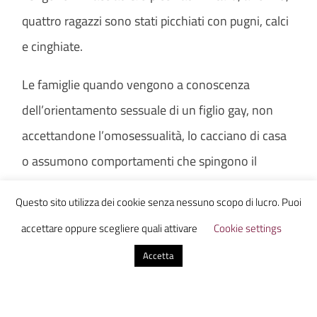
quattro ragazzi sono stati picchiati con pugni, calci
e cinghiate.
Le famiglie quando vengono a conoscenza
dell’orientamento sessuale di un figlio gay, non
accettandone l’omosessualità, lo cacciano di casa
o assumono comportamenti che spingono il
ragazzo o ragazza ad allontanarsi.
Questo sito utilizza dei cookie senza nessuno scopo di lucro. Puoi
accettare oppure scegliere quali attivare
Cookie settings
Accetta
Malgrado la nostra società stia crescendo e
mettendo in atto meccanismi di inclusione per tutti
i tipi di diversità sia di sesso, orientamento