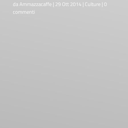
da
Ammazzacaffe
29 Ott 2014
Culture
0
commenti