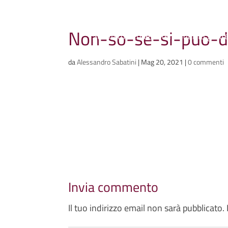
Ammazzacaffè
Non-so-se-si-puo-d
Scriviamo cose, intervistiamo gent
da
Alessandro Sabatini
|
Mag 20, 2021
|
0 commenti
Invia commento
Il tuo indirizzo email non sarà pubblicato.