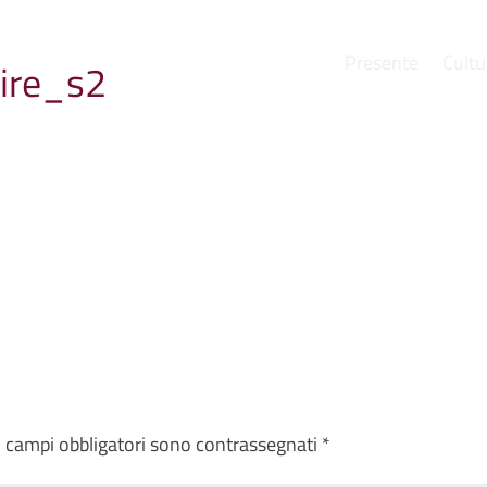
Presente
Cultu
ire_s2
e
I campi obbligatori sono contrassegnati
*