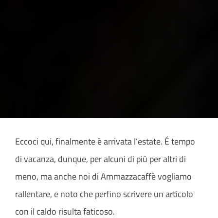
Eccoci qui, finalmente è arrivata l’estate. É tempo
di vacanza, dunque, per alcuni di più per altri di
meno, ma anche noi di Ammazzacaffè vogliamo
rallentare, e noto che perfino scrivere un articolo
con il caldo risulta faticoso.