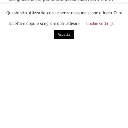
sono restati anche dopo la fine del liceo,
Questo sito utilizza dei cookie senza nessuno scopo di lucro. Puoi
alternando gli impegni universitari al lavoro in
accettare oppure scegliere quali attivare
Cookie settings
redazione; ci sono anche alcuni i blogger che
Accetta
stanno ora affrontando la maturità, ma che nel
corso dell’anno hanno voluto partecipare
comunque alle riunioni e ai tanti progetti del blog.
É ormai estate, e noi, ci rivediamo a settembre, con
la speranza di ritrovare tutti i membri della
redazione nella nostra amata aula blog, e di vedere
nuovi volti e nuove penne, per poter continuare
insieme a condividere noi stessi con voi, cari lettori