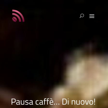
Pausa caffè… Di nuovo!