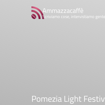
Ammazzacaffè
Scriviamo cose, intervistiamo gent
Pomezia Light Festiva