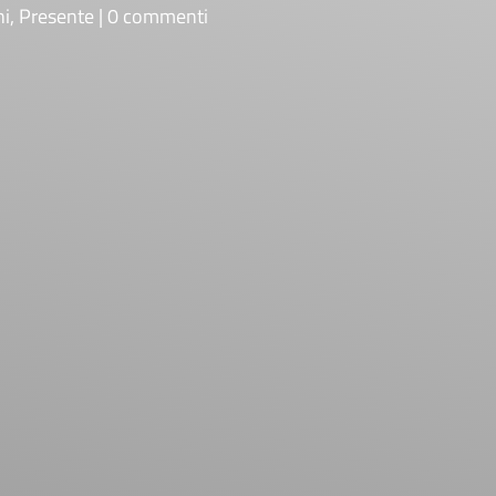
ni
,
Presente
0 commenti