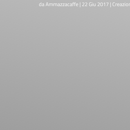
da
Ammazzacaffe
22 Giu 2017
Creazio