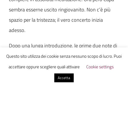
sembra esserne uscito ringiovanito. Non c’è più
spazio per la tristezza; il vero concerto inizia
adesso.
Dopo una lunga introduzione, le prime due note di
“Fuori dal Tunnel” fanno saltare in piedi l’intera
Questo sito utilizza dei cookie senza nessuno scopo di lucro. Puoi
platea, che canta così forte da coprire la voce del
accettare oppure scegliere quali attivare
Cookie settings
rapper. Un veloce cambio di abiti e si riparte subito
Accetta
con “Legalize the Premier”, con
l’accompagnamento di un coro tutto al femminile.
Poi un breve intervallo in cui Caparezza si
improvvisa cabarettista (con ottimi risultati) e
subito “Non Me Lo Posso Permettere” dà di nuovo