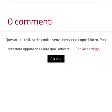
0 commenti
Invia un commento
Questo sito utilizza dei cookie senza nessuno scopo di lucro. Puoi
Il tuo indirizzo email non sarà pubblicato.
I campi
accettare oppure scegliere quali attivare
Cookie settings
obbligatori sono contrassegnati
*
Accetta