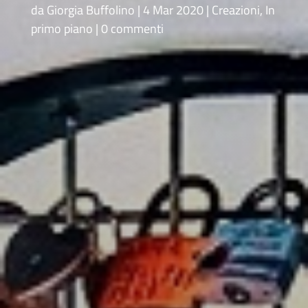
da
Giorgia Buffolino
4 Mar 2020
Creazioni
,
In
primo piano
0 commenti