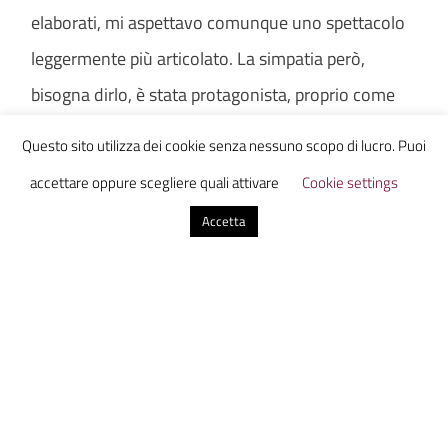
elaborati, mi aspettavo comunque uno spettacolo
leggermente più articolato. La simpatia però,
bisogna dirlo, è stata protagonista, proprio come
continuano a esserlo le canzoni, che, come ha più
Questo sito utilizza dei cookie senza nessuno scopo di lucro. Puoi
volte ribadito Baglioni, fanno parte di un’arte
accettare oppure scegliere quali attivare
Cookie settings
povera da preservare e da proteggere.
Accetta
Le polemiche non sono ovviamente mancate: da
quelle politiche a quelle che riguardano proprio la
canzone vincitrice. C’è chi scaglia commenti
negativi perché preferiva altri cantanti o c’è chi
invece parla di oltraggio in quanto (forse per la
prima volta) a vincere è stata una canzone