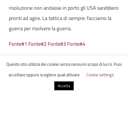
risoluzione non andasse in porto gli USA sarebbero
pronti ad agire. La tattica di sempre: facciamo la
guerra per risolvere la guerra.
Fonte#1
Fonte#2
Fonte#3
Fonte#4
Amsterdam
Questo sito utilizza dei cookie senza nessuno scopo di lucro. Puoi
La partita per l’assegnazione dell’Agenzia europea
accettare oppure scegliere quali attivare
Cookie settings
per i medicinali, che cerca nuova casa dopo Brexit,
Accetta
si è praticamente chiusa. Ieri il Parlamento
Europeo ha confermato la decisione di spostare la
sede dell’Ema ad Amsterdam, nonostante le
polemiche sull’andamento dei lavori e le diverse