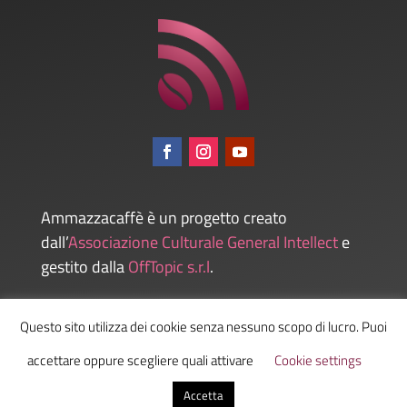
Ammazzacaffè è un progetto creato
dall’
Associazione Culturale General Intellect
e
gestito dalla
OffTopic s.r.l
.
Questo sito utilizza dei cookie senza nessuno scopo di lucro. Puoi
Admin
accettare oppure scegliere quali attivare
Cookie settings
Accetta