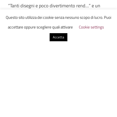
“Tanti disegni e poco divertimento rend…” e un
misterioso “REDRUM” sul margine della pagina.
Questo sito utilizza dei cookie senza nessuno scopo di lucro. Puoi
accettare oppure scegliere quali attivare
Cookie settings
L’orrore.
Accetta
Un colpo sul microfono mi riporta alla realtà.
“Scusate la piccola parentesi, torniamo a parlare
dell’architrave nord-ovest del tempio di Zeus”.
Decido di non sedermi neanche. Colmo di
malinconia e terrore esco. Quel che troppo è
troppo.
“La noia è in qualche modo il più sublime dei
sentimenti umani.”