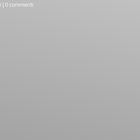
i
0 commenti