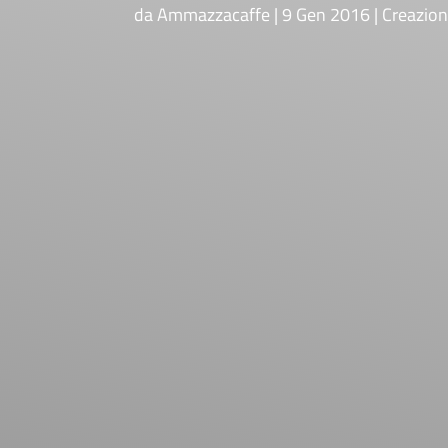
da
Ammazzacaffe
9 Gen 2016
Creazion