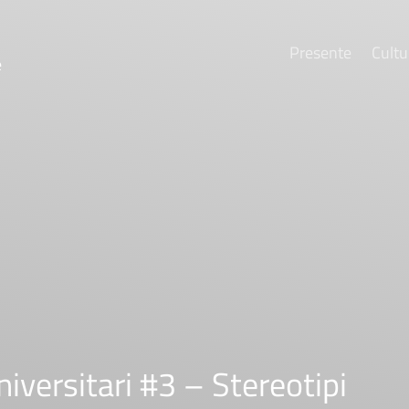
Presente
Cultu
e
niversitari #3 – Stereotipi