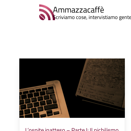
Ammazzacaffè
Scriviamo cose, intervistiamo gent
L’ospite inatteso – Parte I: Il nichilismo