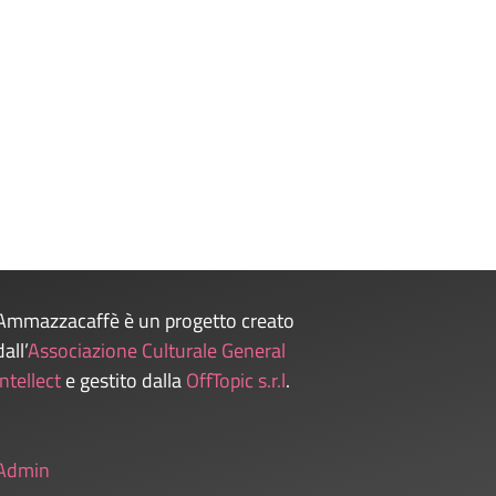
Ammazzacaffè è un progetto creato
dall’
Associazione Culturale General
Intellect
e gestito dalla
OffTopic s.r.l
.
Admin