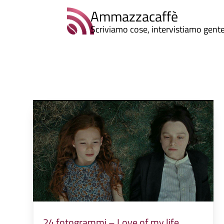
Ammazzacaffè
Scriviamo cose, intervistiamo gent
24 fotogrammi – Love of my life