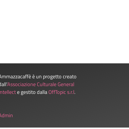
Ammazzacaffè è un progetto creato
dall’
Associazione Culturale General
Intellect
e gestito dalla
OffTopic s.r.l
.
Admin