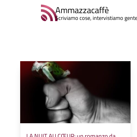
Ammazzacaffè
Scriviamo cose, intervistiamo gent
LA NUIT AU CŒUR: un romanzo da