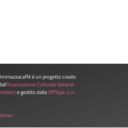
Ammazzacaffè è un progetto creato
dall’
Associazione Culturale General
Intellect
e gestito dalla
OffTopic s.r.l
.
Admin