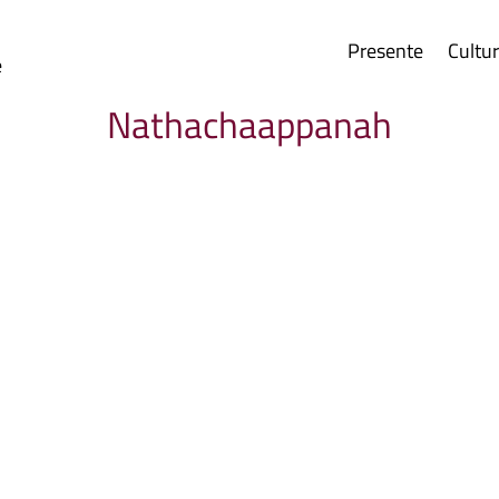
Presente
Cultu
e
Nathachaappanah