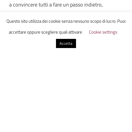
a convincere tutti a fare un passo indietro,
piomberemo in incubo di dimensioni globali. Noi
Questo sito utilizza dei cookie senza nessuno scopo di lucro. Puoi
non avremmo le forze necessarie per difenderci da
accettare oppure scegliere quali attivare
Cookie settings
un conflitto di tali dimensioni, figuriamoci per
Accetta
intervenire come parte attiva della guerra. Le
parole che Francois Hollande ha pronunciato dopo
il primo incontro con Putin, hanno avuto l’effetto
di una doccia gelata sulla spalle di molte persone:
se non si troverà un accordo in 48 ore, resterà solo
la guerra… ma in cosa consisterà questa guerra
non si sa.
Forse vincerà chi sarà più veloce nel dare un ordine