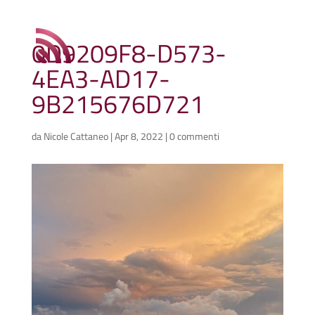
0D9209F8-D573-
4EA3-AD17-
9B215676D721
da
Nicole Cattaneo
|
Apr 8, 2022
|
0 commenti