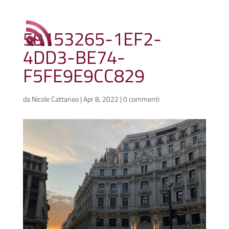
59153265-1EF2-
4DD3-BE74-
F5FE9E9CC829
da
Nicole Cattaneo
|
Apr 8, 2022
|
0 commenti