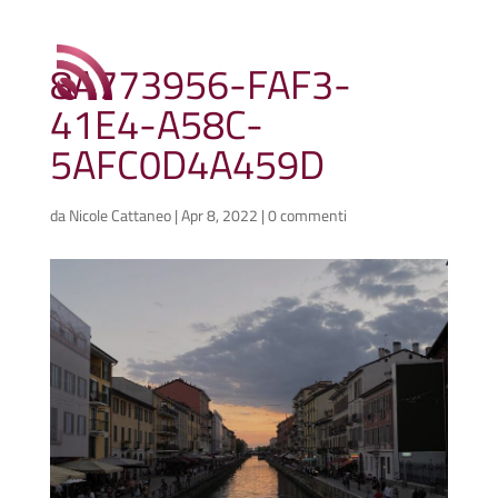
8A773956-FAF3-
41E4-A58C-
5AFC0D4A459D
da
Nicole Cattaneo
|
Apr 8, 2022
|
0 commenti