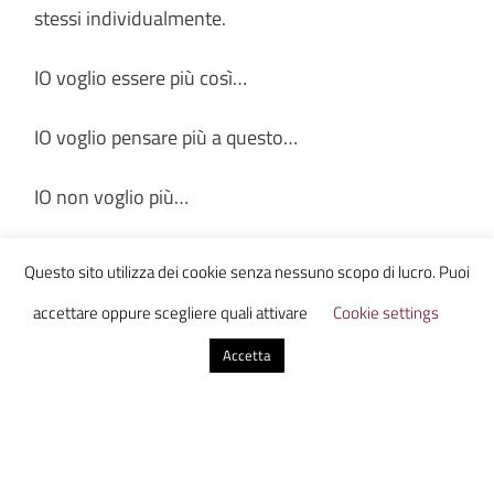
stessi individualmente.
IO voglio essere più così…
IO voglio pensare più a questo…
IO non voglio più…
Non ti ritrovi in queste parole? Io sì. Perché siamo
Questo sito utilizza dei cookie senza nessuno scopo di lucro. Puoi
fatti così. Quindi quando capita una disgrazia, io
accettare oppure scegliere quali attivare
Cookie settings
non riesco più a piangere lacrime che non mi
Accetta
appartengono. Posso solo augurarmi che le lotte
che seguo, che osservo, che leggo vadano in porto.
Credo davvero in quelle persone che scendono e