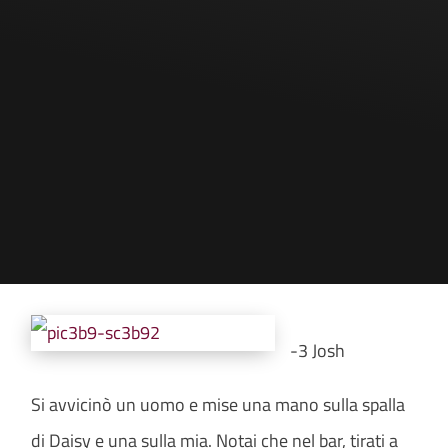
-3 Josh
Si avvicinò un uomo e mise una mano sulla spalla
di Daisy e una sulla mia. Notai che nel bar, tirati a