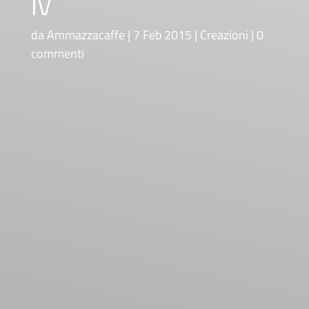
IV
da
Ammazzacaffe
7 Feb 2015
Creazioni
0
commenti