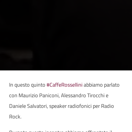
In questo quinto
#CaffeRossellini
abbiamo parlato
con Maurizio Paniconi, Alessandro Tirocchi e
Daniele Salvatori, speaker radiofonici per Radio
Rock.