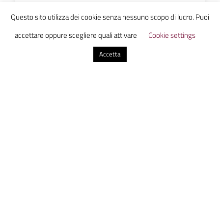
Questo sito utilizza dei cookie senza nessuno scopo di lucro. Puoi
accettare oppure scegliere quali attivare
Cookie settings
Accetta
Ammazzacaffe
0 commenti
Invia un commento
Il tuo indirizzo email non sarà pubblicato.
I campi
obbligatori sono contrassegnati
*