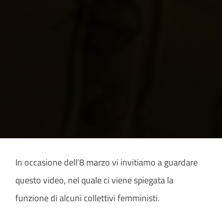
In occasione dell’8 marzo vi invitiamo a guardare
questo video, nel quale ci viene spiegata la
funzione di alcuni collettivi femministi.