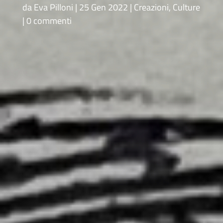
da
Eva Pilloni
25 Gen 2022
Creazioni
,
Culture
0 commenti