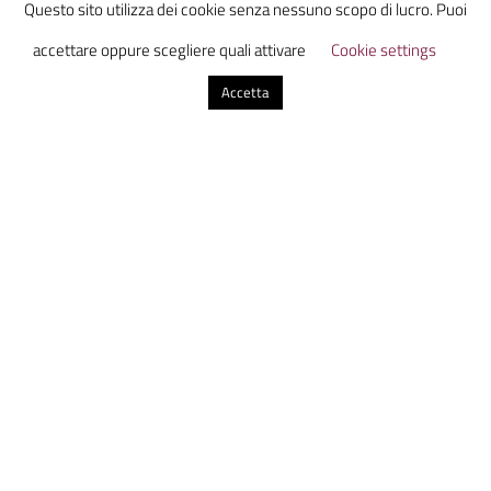
Questo sito utilizza dei cookie senza nessuno scopo di lucro. Puoi
da tutta Italia in uno luogo virtuale dove
accettare oppure scegliere quali attivare
Cookie settings
scoprire, discutere e condividere
Accetta
informazione con uno sguardo sul presente
dal futuro.
Altri articoli