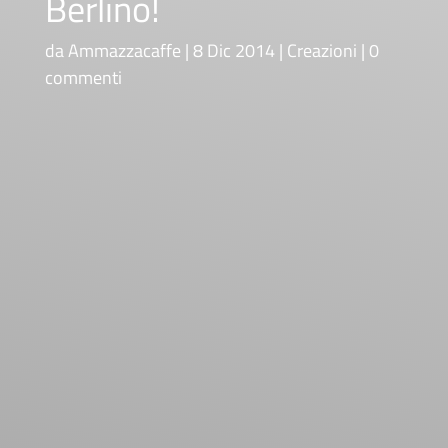
Berlino!
da
Ammazzacaffe
8 Dic 2014
Creazioni
0
commenti