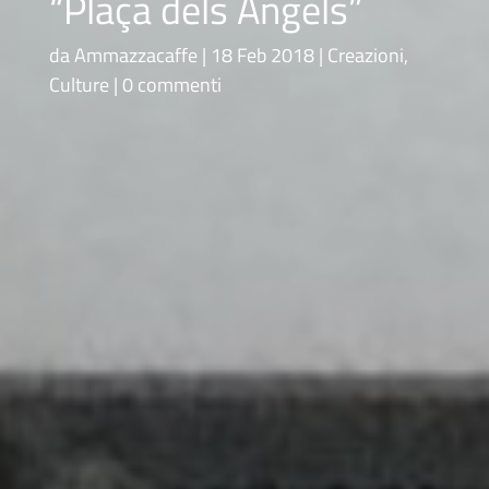
“Plaça dels Àngels”
da
Ammazzacaffe
18 Feb 2018
Creazioni
,
Culture
0 commenti