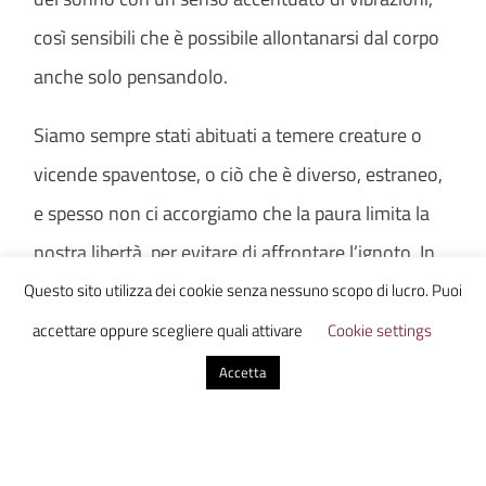
così sensibili che è possibile allontanarsi dal corpo
anche solo pensandolo.
Siamo sempre stati abituati a temere creature o
vicende spaventose, o ciò che è diverso, estraneo,
e spesso non ci accorgiamo che la paura limita la
nostra libertà, per evitare di affrontare l’ignoto. In
questo caso l’ignoto siamo noi stessi e le nostre
Questo sito utilizza dei cookie senza nessuno scopo di lucro. Puoi
potenzialità, ma, come dice Osho: “La meditazione
accettare oppure scegliere quali attivare
Cookie settings
non è altro che un tornare a casa, un semplice
Accetta
riposarsi un po’ all’interno del proprio essere.”
Sarebbe bello se ognuno di noi cercasse la propria