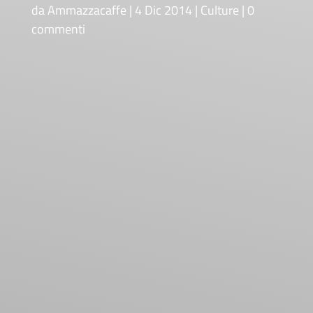
da
Ammazzacaffe
4 Dic 2014
Culture
0
commenti