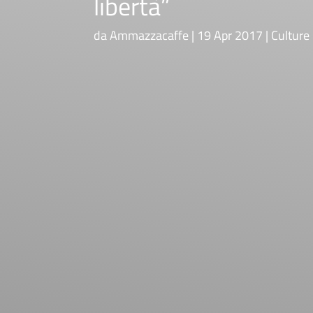
libertà”
da
Ammazzacaffe
19 Apr 2017
Culture