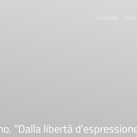
Presente
Cultu
e
no. “Dalla libertà d’espression