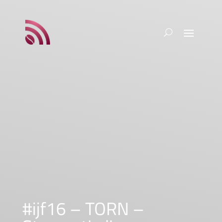
#ijf16 – TORN –