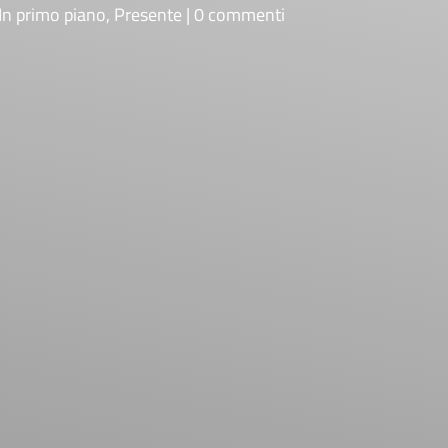
In primo piano
,
Presente
0 commenti