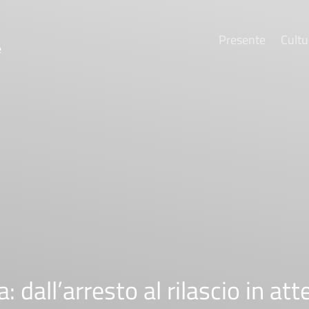
Presente
Cultu
e
: dall’arresto al rilascio in at