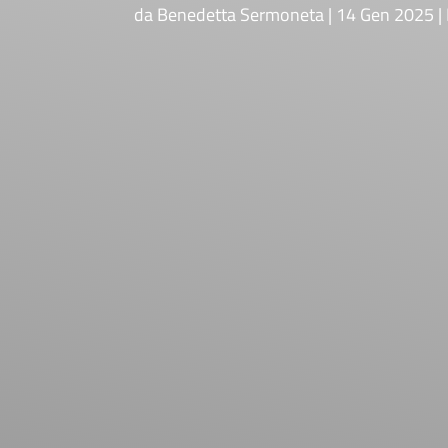
da
Benedetta Sermoneta
14 Gen 2025