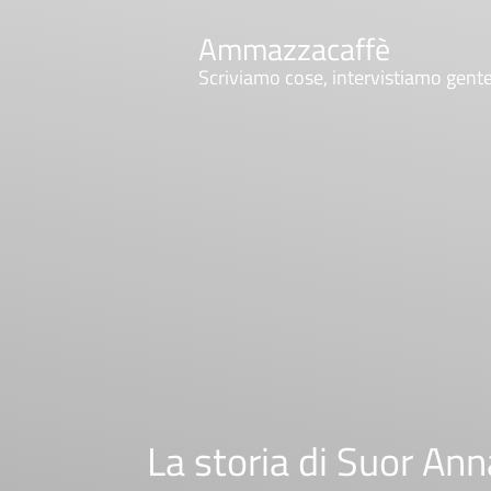
Ammazzacaffè
Scriviamo cose, intervistiamo gent
La storia di Suor Anna