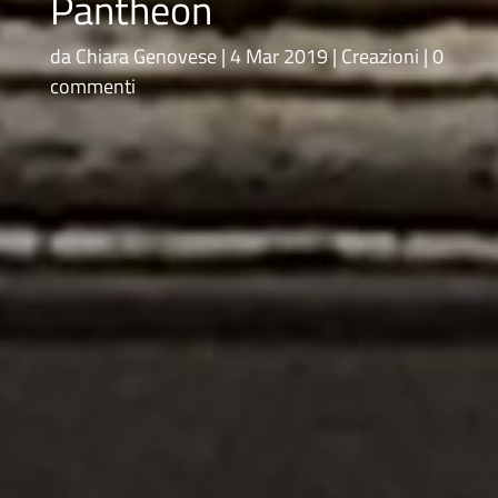
Pantheon
da
Chiara Genovese
4 Mar 2019
Creazioni
0
commenti