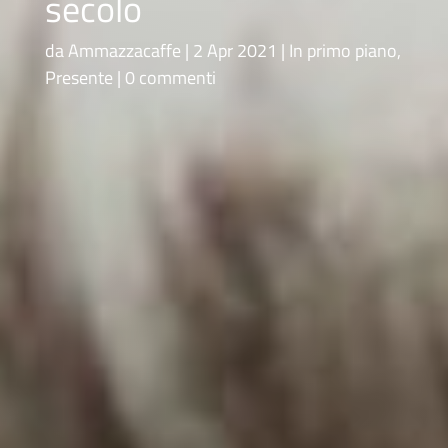
secolo
da
Ammazzacaffe
2 Apr 2021
In primo piano
,
Presente
0 commenti