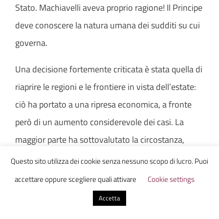
Stato. Machiavelli aveva proprio ragione! Il Principe
deve conoscere la natura umana dei sudditi su cui
governa.
Una decisione fortemente criticata è stata quella di
riaprire le regioni e le frontiere in vista dell’estate:
ciò ha portato a una ripresa economica, a fronte
però di un aumento considerevole dei casi. La
maggior parte ha sottovalutato la circostanza,
facendo prevalere la spensieratezza della “pace”
Questo sito utilizza dei cookie senza nessuno scopo di lucro. Puoi
estiva. Proprio per questo motivo, Machiavelli
accettare oppure scegliere quali attivare
Cookie settings
ritiene che la caratteristica fondamentale del
Accetta
Principe sia la lungimiranza: “Pertanto i nostri